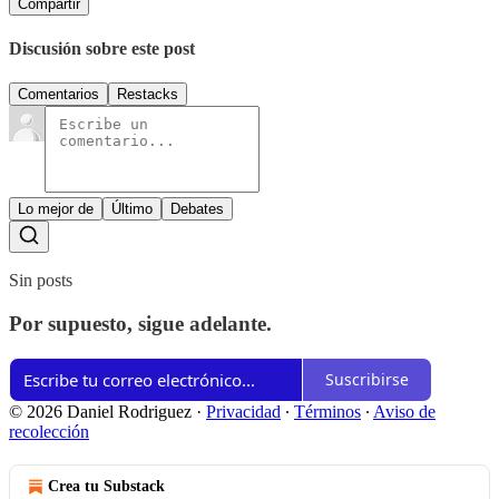
Compartir
Discusión sobre este post
Comentarios
Restacks
Lo mejor de
Último
Debates
Sin posts
Por supuesto, sigue adelante.
Suscribirse
© 2026 Daniel Rodriguez
·
Privacidad
∙
Términos
∙
Aviso de
recolección
Crea tu Substack